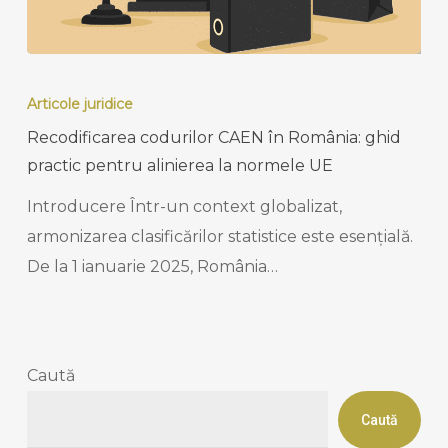
Recodificarea
codurilor
Articole juridice
CAEN
Recodificarea codurilor CAEN în România: ghid
în
practic pentru alinierea la normele UE
România:
Introducere Într-un context globalizat,
ghid
armonizarea clasificărilor statistice este esențială.
practic
De la 1 ianuarie 2025, România…
pentru
alinierea
la
normele
Caută
UE
Caută