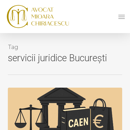
Skip
to
Men
main
content
Tag
servicii juridice București