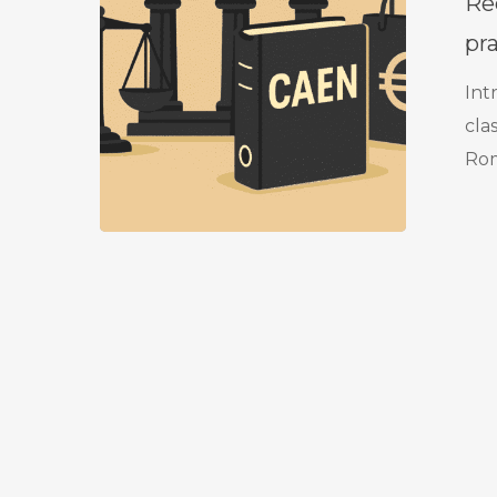
Re
în
România:
pr
ghid
Int
practic
clas
pentru
Ro
alinierea
la
normele
UE