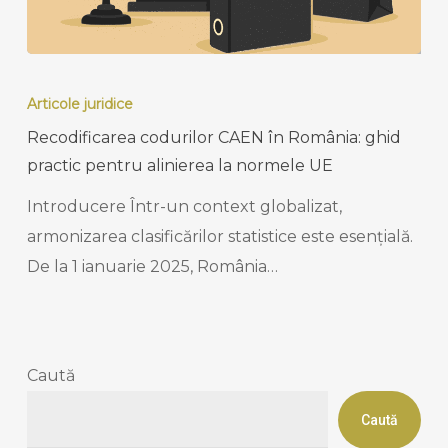
Recodificarea
codurilor
Articole juridice
CAEN
Recodificarea codurilor CAEN în România: ghid
în
practic pentru alinierea la normele UE
România:
Introducere Într-un context globalizat,
ghid
armonizarea clasificărilor statistice este esențială.
practic
De la 1 ianuarie 2025, România…
pentru
alinierea
la
normele
Caută
UE
Caută