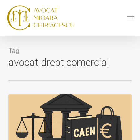
Skip
to
Men
main
content
Tag
avocat drept comercial